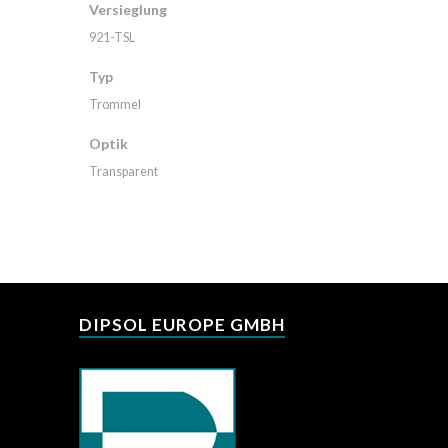
Versieglung
921-TSL
Typ
Trommel
Optik
Transparent
DIPSOL EUROPE GMBH