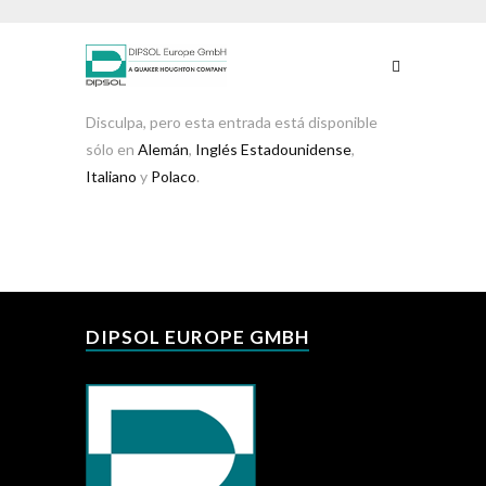
Disculpa, pero esta entrada está disponible
sólo en
Alemán
,
Inglés Estadounidense
,
Italiano
y
Polaco
.
DIPSOL EUROPE GMBH