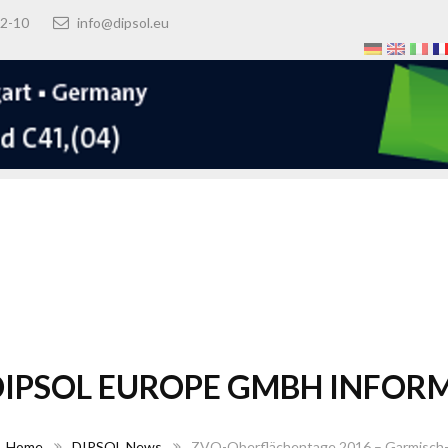
0 92-10
info@dipsol.eu
DIPSOL EUROPE GMBH INFOR
Home
DIPSOL News
ZVO-Oberflächentage 2016 – Garmisch-