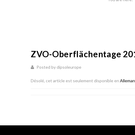
ZVO-Oberflächentage 201
Posted by dipsoleurope
Désolé, cet article est seulement disponible en
Allema