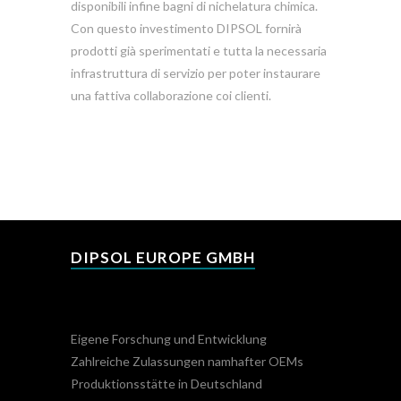
disponibili infine bagni di nichelatura chimica.
Con questo investimento DIPSOL fornirà
prodotti già sperimentati e tutta la necessaria
infrastruttura di servizio per poter instaurare
una fattiva collaborazione coi clienti.
DIPSOL EUROPE GMBH
Eigene Forschung und Entwicklung
Zahlreiche Zulassungen namhafter OEMs
Produktionsstätte in Deutschland