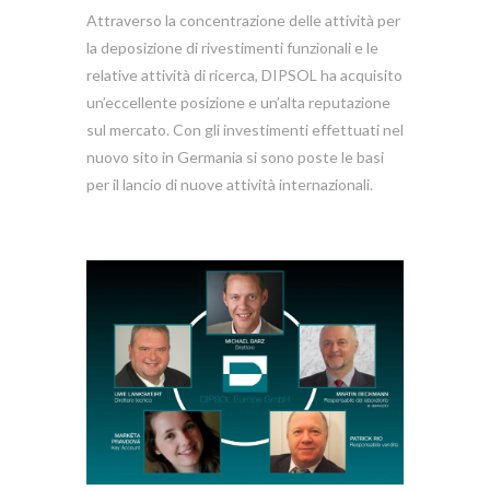
Attraverso la concentrazione delle attività per
la deposizione di rivestimenti funzionali e le
relative attività di ricerca, DIPSOL ha acquisito
un’eccellente posizione e un’alta reputazione
sul mercato. Con gli investimenti effettuati nel
nuovo sito in Germania si sono poste le basi
per il lancio di nuove attività internazionali.