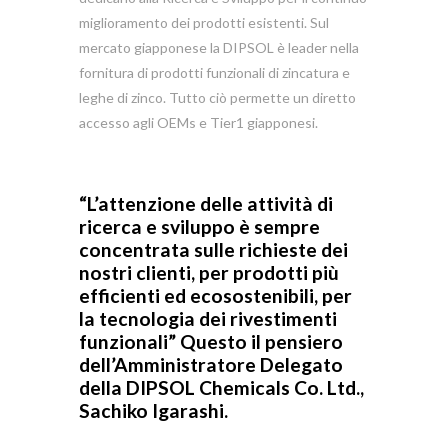
miglioramento dei prodotti esistenti. Sul
mercato giapponese la DIPSOL è leader nella
fornitura di prodotti funzionali di zincatura e
leghe di zinco. Tutto ciò permette un diretto
accesso agli OEMs e Tier1 giapponesi.
“L’attenzione delle attività di
ricerca e sviluppo è sempre
concentrata sulle richieste dei
nostri clienti, per prodotti più
efficienti ed ecosostenibili, per
la tecnologia dei rivestimenti
funzionali” Questo il pensiero
dell’Amministratore Delegato
della DIPSOL Chemicals Co. Ltd.,
Sachiko Igarashi.