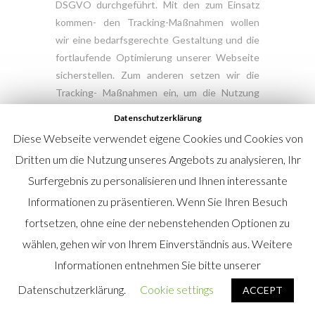
DSGVO durchgeführt. Mit den zum Einsatz
kommen- den Tracking-Maßnahmen wollen
wir eine bedarfsgerechte Gestaltung und die
fortlaufende Optimierung unserer Webseite
sicherstellen. Zum anderen setzen wir die
Tracking- Maßnahmen ein, um die Nutzung
unserer Webseite statistisch zu erfassen und
Datenschutzerklärung
zum Zwecke der Optimierung unseres
Diese Webseite verwendet eigene Cookies und Cookies von
Angebotes für Sie auszuwerten. Diese
Dritten um die Nutzung unseres Angebots zu analysieren, Ihr
Interessen sind als berech- tigt im Sinne der
Surfergebnis zu personalisieren und Ihnen interessante
vorgenannten Vorschrift anzusehen.
Informationen zu präsentieren. Wenn Sie Ihren Besuch
Die jeweiligen Datenverarbeitungszwecke
fortsetzen, ohne eine der nebenstehenden Optionen zu
und Datenkategorien sind aus den
wählen, gehen wir von Ihrem Einverständnis aus. Weitere
entsprechen- den Tracking-Tools zu
entnehmen. Konkret verwenden wir zum
Informationen entnehmen Sie bitte unserer
Zwecke der bedarfsgerech- ten Gestaltung
Datenschutzerklärung.
Cookie settings
ACCEPT
und fortlaufenden Optimierung unserer
Seiten
AWstats
, eine freie WebAna-