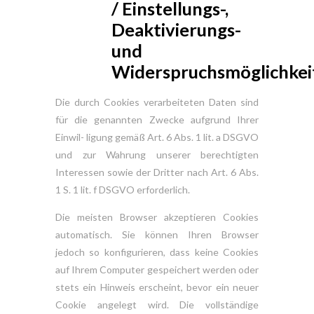
/ Einstellungs-,
Deaktivierungs-
und
Widerspruchsmöglichkei
Die durch Cookies verarbeiteten Daten sind
für die genannten Zwecke aufgrund Ihrer
Einwil- ligung gemäß Art. 6 Abs. 1 lit. a DSGVO
und zur Wahrung unserer berechtigten
Interessen sowie der Dritter nach Art. 6 Abs.
1 S. 1 lit. f DSGVO erforderlich.
Die meisten Browser akzeptieren Cookies
automatisch. Sie können Ihren Browser
jedoch so konfigurieren, dass keine Cookies
auf Ihrem Computer gespeichert werden oder
stets ein Hinweis erscheint, bevor ein neuer
Cookie angelegt wird. Die vollständige